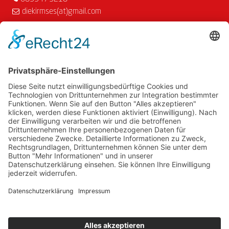
diekirmses(at)gmail.com
BSC Wolfertschwenden I Am Sportplatz 9 I 87787
Wolfertschwenden
info(at)bsc-wolfertschwenden.de
I bsc-