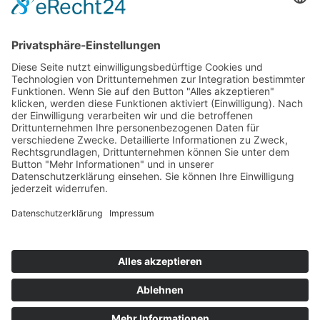
BSC Wolfertschwenden I Am Sportplatz 9 I 87787
Wolfertschwenden
info(at)bsc-wolfertschwenden.de
I bsc-
wolfertschwenden.de
© 2026 BSC Wolfertschwenden